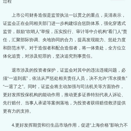
过程
上市公司财务造假是监管执法一以贯之的重点，吴清表示，
证监会正在会同相关部门进一步构建综合惩防体系，强化穿透式
监管，鼓励“吹哨人”举报，压实投行、审计等中介机构“看门人”责
任，汇聚部际协调、央地协同的合力，提高发现能力、惩处力度
和防范水平。对于造假者和配合造假者，将一体查处，全方位立
体化追责，对涉及犯罪的，坚决追究刑事责任。
退市涉及的投资者保护，证监会对其中的违法违规问题，必
须“一追到底”，依法从严惩处相关责任人员，决不允许“浑水摸鱼”
“一退了之”。同时，证监会将主动加强与司法机关等方面协作，
更好发挥投保机构的能动作用，推动更多证券特别代表人诉讼、
先行赔付、当事人承诺等案例落地，为投资者获得赔偿救济提供
更有力的支持。
4.更好发挥期货和衍生品市场作用，促进“上海价格”影响力不